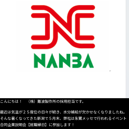
な
働
き
方・
女
性
活
躍
実
践
企
業
認
定
制
度
こんにちは！ （株）難波製作所の採用担当です。
（Ni-
最近は気温が２５度位の日々が続き、水分補給が欠かせなくなりましたね。
ful（ニ
そんな暑くなってきた新潟で５月末、弊社は朱鷺メッセで行われるイベント
ー
合同企業説明会【就職縁日】に参加します！
フ