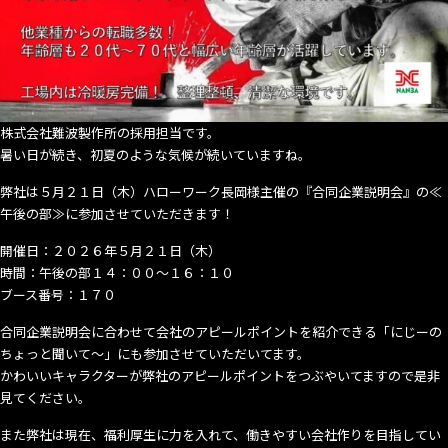
プ
ロ
ジ
ェ
ク
ト』
株式会社難波製作所の採用担当です。
賛
暑い日が続き、初夏のような気候が続いていますね。
同
弊社は５月２１日（木）ハローワーク長岡様主催の『合同企業説明会』の≪
企
午後の部≫に参加させていただきます！
業
と
開催日：２０２６年５月２１日（木）
し
時間：午後の部１４：００～１６：１０
て
ブース番号：１７０
参
加
合同企業説明会に合わせて会社のアピールポイントを紹介できる「にじーの
し
ちょっと聞いて～」にも参加させていただいてます。
ま
かわいいキャラクターが弊社のアピールポイントをつぶやいてますので是非
し
見てください。
た！
また弊社は現在、福利厚生に力を入れて、働きやすい会社作りを目指してい