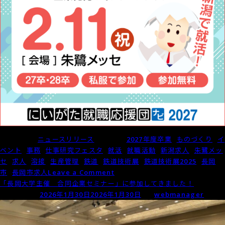
Posted in
ニュースリリース
Tagged
2027年度卒業
,
ものづくり
,
イ
ベント
,
事務
,
仕事研究フェスタ
,
就活
,
就職活動
,
新潟求人
,
朱鷺メッ
セ
,
求人
,
溶接
,
生産管理
,
鉄道
,
鉄道技術展
,
鉄道技術展2025
,
長岡
on
市
,
長岡市求人
Leave a Comment
2/11（水・
「長岡大学主催 合同企業セミナー」に参加してきました！
祝）
Posted on
2026年1月30日
2026年1月30日
by
webmanager
仕
事