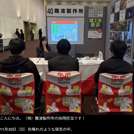
主
催
合
同
企
業
セ
ミ
ナ
ー」
に
参
加
し
て
き
ま
し
こんにちは。（株）難波製作所の採用担当です！
た！
11月30日
（日）秋晴れのような陽気の中、