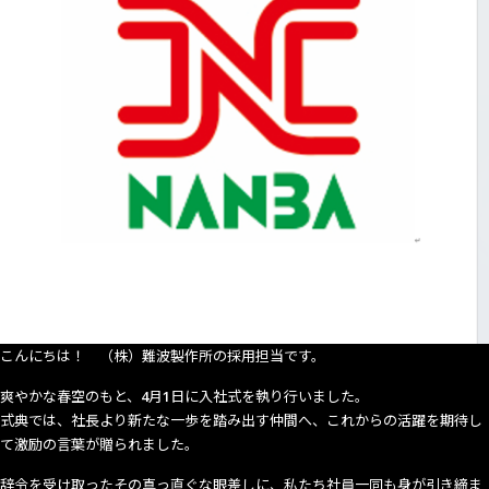
援
す
る
よ
う
に
咲
き
誇
る
会
社
の
桜
こんにちは！ （株）難波製作所の採用担当です。
爽やかな春空のもと、4月1日に入社式を執り行いました。
式典では、社長より新たな一歩を踏み出す仲間へ、これからの活躍を期待し
て激励の言葉が贈られました。
辞令を受け取ったその真っ直ぐな眼差しに、私たち社員一同も身が引き締ま