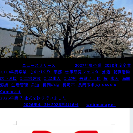
Posted in
ニュースリリース
Tagged
2027年度卒業
,
2028年度卒業
,
2029年度卒業
,
ものづくり
,
事務
,
仕事研究フェスタ
,
就活
,
就職活動
,
床下溶接
,
新工場建設
,
新潟求人
,
新潟県
,
朱鷺メッセ
,
桜
,
求人
,
満開
,
溶接
,
生産管理
,
鉄道
,
長岡の桜
,
長岡市
,
長岡市求人
Leave a
on
Comment
新
2026年度 入社式を執り行いました
入
Posted on
2026年4月3日
2026年4月6日
by
webmanager
社
員
を
応