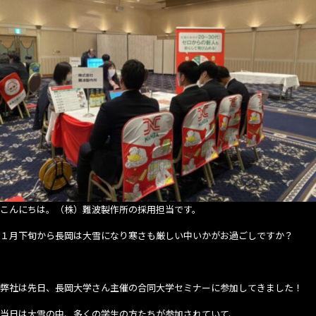
研
究
フ
ェ
ス
タ
に
参
加
し
ま
す！
【朱
鷺
こんにちは。（株）難波製作所の採用担当です。
メ
１月下旬から長岡は大雪になり寒さも厳しい中いかがお過ごしですか？
ッ
セ】
弊社は先日、長岡大学さん主催の合同大学セミナーに参加してきました！
当日は大雪の中、多くの学生の方たちが参加されていて、