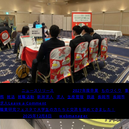
Posted in
ニュースリリース
Tagged
2027年度卒業
,
ものづくり
,
事
務
,
就活
,
就職活動
,
新潟求人
,
求人
,
生産管理
,
鉄道
,
長岡市
,
長岡市
on
求人
Leave a Comment
「長
職業研究フェスタで大学生の方たちと交流を深めてきました！
岡
Posted on
2025年12月8日
by
webmanager
大
学