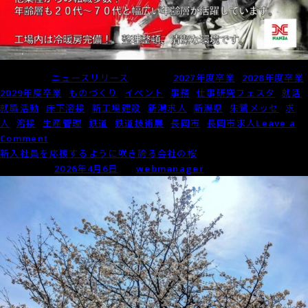
Posted in
ニュースリリース
Tagged
2027年度卒業
,
2028年度卒業
,
2029年度卒業
,
ものづくり
,
イベント
,
事務
,
仕事研究フェスタ
,
就活
,
就職活動
,
床下溶接
,
新工場建設
,
新潟求人
,
新潟県
,
朱鷺メッセ
,
求
人
,
溶接
,
生産管理
,
鉄道
,
鉄道技術展
,
長岡市
,
長岡市求人
Leave a
on
Comment
5
新入社員を応援するように咲き誇る会社の桜
月
Posted on
2026年4月6日
by
webmanager
21
日
（木）
開
催
の
『合
同
企