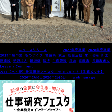
Posted in
ニュースリリース
Tagged
2027年度卒業
,
2028年度卒業
,
2029年度卒業
,
ものづくり
,
地鎮祭
,
就活
,
就職活動
,
床下溶接
,
新工
場建設
,
新潟求人
,
新潟県
,
溶接
,
生産管理
,
鉄道
,
長岡市
,
長岡市求人
on
Leave a Comment
新
2/11（水・祝）仕事研究フェスタに参加します！【朱鷺メッセ】
工
Posted on
2026年2月6日
2026年2月6日
by
webmanager
場
建
設
の
地
鎮