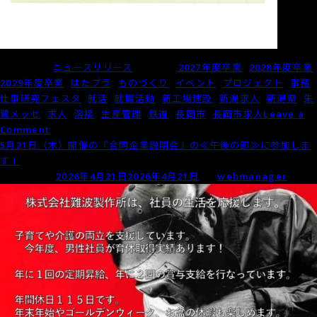
Posted in
ニュースリリース
Tagged
2027年度卒業
,
2028年度卒業
,
2029年度卒業
,
はたプラ
,
ものづくり
,
イベント
,
プロジェクト
,
事務
,
仕事研究フェスタ
,
就活
,
就職活動
,
新工場建設
,
新潟求人
,
新潟県
,
朱
鷺メッセ
,
求人
,
溶接
,
生産管理
,
鉄道
,
長岡市
,
長岡市求人
Leave a
on
Comment
『な
5月21日（木）開催の『合同企業説明会』の≪午後の部≫に参加しま
が
す！
お
Posted on
2026年4月21日
2026年4月21日
by
webmanager
か
働
き
方
プ
ラ
ス
応
援