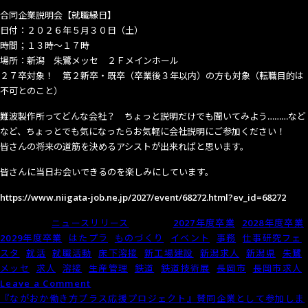
ル））
合同企業説明会【就職縁日】
の
日付：２０２６年５月３０日（土）
認
時間；１３時～１７時
定
場所：新潟 朱鷺メッセ ２Ｆメインホール
企
２７卒対象！ 第２新卒・既卒（卒業後３年以内）の方も対象（転職目的は
業
不可とのこと）
に
な
難波製作所ってどんな会社？ ちょっと説明だけでも聞いてみよう………など
り
など、ちょっとでも気になったらお気軽に会社説明にご参加ください！
ま
皆さんの将来の道筋を決めるアシストが出来ればと思います。
し
皆さんに当日お会いできるのを楽しみにしています。
た！
https://www.niigata-job.ne.jp/2027/event/68272.html?ev_id=68272
Posted in
ニュースリリース
Tagged
2027年度卒業
,
2028年度卒業
,
2029年度卒業
,
はたプラ
,
ものづくり
,
イベント
,
事務
,
仕事研究フェ
スタ
,
就活
,
就職活動
,
床下溶接
,
新工場建設
,
新潟求人
,
新潟県
,
朱鷺
メッセ
,
求人
,
溶接
,
生産管理
,
鉄道
,
鉄道技術展
,
長岡市
,
長岡市求人
on
Leave a Comment
【5/30（土）
『ながおか働き方プラス応援プロジェクト』賛同企業として参加しま