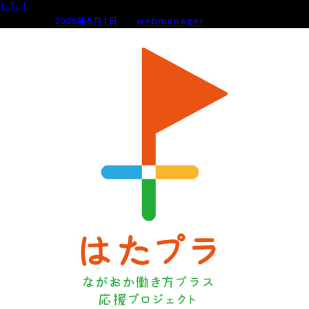
朱
した！
鷺
Posted on
2026年5月1日
by
webmanager
メ
ッ
セ】
就
職
縁
日
に
参
加
し
ま
す！
【27
卒・
第
２
新
卒】