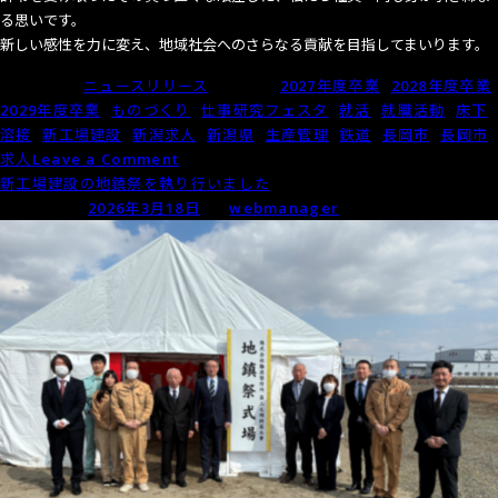
る思いです。
新しい感性を力に変え、地域社会へのさらなる貢献を目指してまいります。
Posted in
ニュースリリース
Tagged
2027年度卒業
,
2028年度卒業
,
2029年度卒業
,
ものづくり
,
仕事研究フェスタ
,
就活
,
就職活動
,
床下
溶接
,
新工場建設
,
新潟求人
,
新潟県
,
生産管理
,
鉄道
,
長岡市
,
長岡市
on
求人
Leave a Comment
2026
新工場建設の地鎮祭を執り行いました
年
Posted on
2026年3月18日
by
webmanager
度
入
社
式
を
執
り
行
い
ま
し