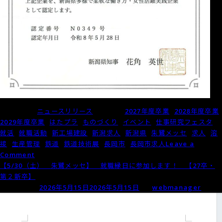
Posted in
ニュースリリース
Tagged
2027年度卒業
,
2028年度卒業
,
2029年度卒業
,
はたプラ
,
ものづくり
,
イベント
,
仕事研究フェスタ
,
就活
,
就職活動
,
新工場建設
,
新潟求人
,
新潟県
,
朱鷺メッセ
,
求人
,
溶
接
,
生産管理
,
鉄道
,
鉄道技術展
,
長岡市
,
長岡市求人
Leave a
on
Comment
新
【5/30（土） 朱鷺メッセ】 就職縁日に参加します！ 【27卒・
潟
第２新卒】
県
Posted on
2026年5月15日
2026年5月15日
by
webmanager
の
柔
軟