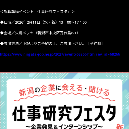
＜就職準備イベント「仕事研究フェスタ」＞
◆日時／
2026
年
2
月
11
日（水・祝）
13
：
00
～
17
：
00
◆会場／朱鷺メッセ（新潟市中央区万代島
6-1
）
◆参加方法／下記よりご予約の上、ご参加下さい。【予約制】
https://www.niigata-job.ne.jp/2027/event/68266.html?ev_id=68266