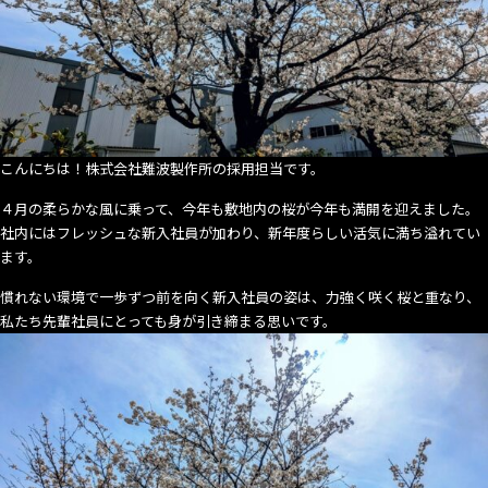
業
説
明
会』
の
≪
午
こんにちは！株式会社難波製作所の採用担当です。
後
４月の柔らかな風に乗って、今年も敷地内の桜が今年も満開を迎えました。
の
社内にはフレッシュな新入社員が加わり、新年度らしい活気に満ち溢れてい
部
ます。
≫
に
慣れない環境で一歩ずつ前を向く新入社員の姿は、力強く咲く桜と重なり、
参
私たち先輩社員にとっても身が引き締まる思いです。
加
し
ま
す！