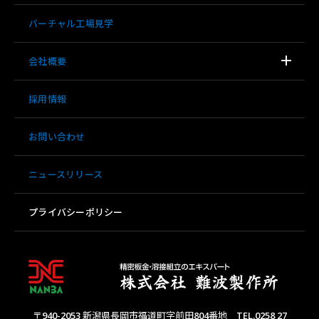
方
バーチャル工場見学
た
ち
会社概要
と
交
流
採用情報
を
深
お問い合わせ
め
て
き
ニュースリリース
ま
し
プライバシーポリシー
た！
〒940-2053 新潟県長岡市福道町字前田804番地 TEL.0258 27