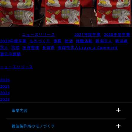
Posted in
ニュースリリース
Tagged
2027年度卒業
,
2028年度卒業
,
2029年度卒業
,
ものづくり
,
事務
,
就活
,
就職活動
,
新潟求人
,
新潟県
,
on
求人
,
溶接
,
生産管理
,
長岡市
,
長岡市求人
Leave a Comment
投
職
過去の投稿
稿
業
カテゴリー
ナ
研
ニュースリリース
ビ
究
アーカイブ
ゲ
フ
2026
年
ー
ェ
2025
年
シ
ス
2024
年
ョ
タ
2023
年
ン
で
事業内容
大
学
生
難波製作所のモノづくり
の