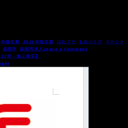
28年度卒業
,
2029年度卒業
,
はたプラ
,
ものづくり
,
イベント
,
on
,
長岡市
,
長岡市求人
Leave a Comment
新
【27卒・第２新卒】
潟
ager
県
の
柔
軟
な
働
き
方・
女