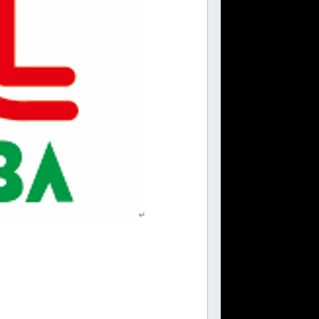
性
活
躍
実
践
企
業
認
定
制
度
（Ni-
ful（ニ
ー
フ
ル））
の
認