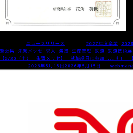
Posted in
ニュースリリース
Tagged
2027年度卒業
,
20
新潟県
,
朱鷺メッセ
,
求人
,
溶接
,
生産管理
,
鉄道
,
鉄道技術展
【5/30（土） 朱鷺メッセ】 就職縁日に参加します！ 
Posted on
2026年5月15日
2026年5月15日
by
webman