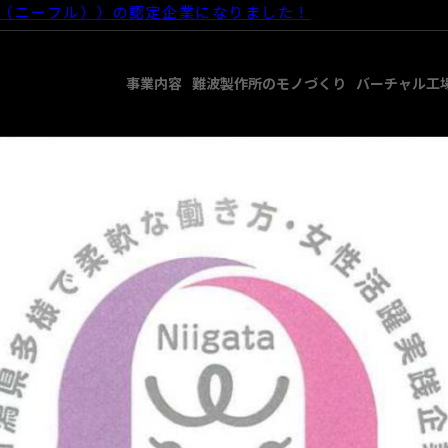
ul（ニーフル））の認定企業になりました！
ger
事業内容
難波製作所のモノづくり
バーチャル工