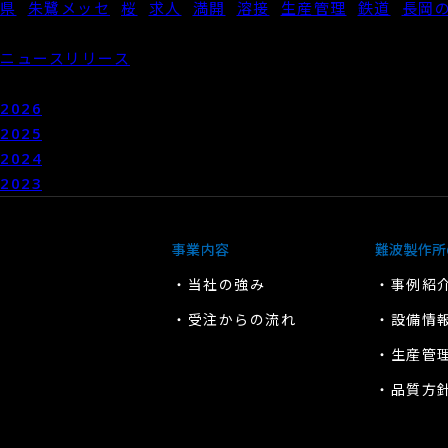
県
,
朱鷺メッセ
,
桜
,
求人
,
満開
,
溶接
,
生産管理
,
鉄道
,
長岡
カテゴリー
ニュースリリース
アーカイブ
2026
年
2025
年
2024
年
2023
年
事業内容
難波製作所
・当社の強み
・事例紹
・受注からの流れ
・設備情
・生産管
・品質方