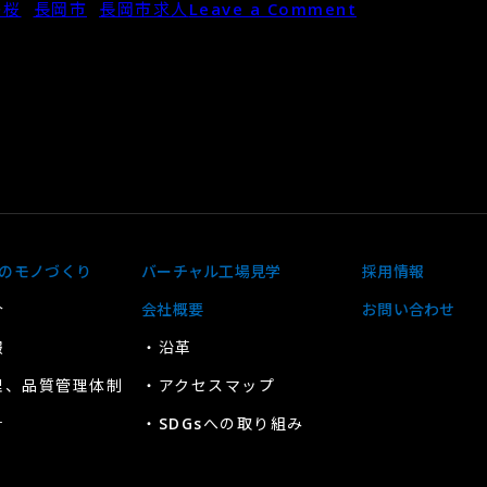
on
の桜
,
長岡市
,
長岡市求人
Leave a Comment
新
入
社
員
を
応
援
す
る
のモノづくり
バーチャル工場見学
採用情報
よ
う
介
会社概要
お問い合わせ
に
報
・沿革
咲
理、品質管理体制
・アクセスマップ
き
誇
針
・SDGsへの取り組み
る
会