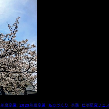
28年度卒業
,
2029年度卒業
,
ものづくり
,
事務
,
仕事研究フェ