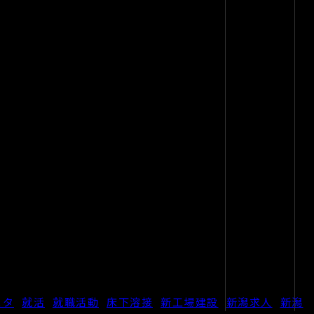
スタ
,
就活
,
就職活動
,
床下溶接
,
新工場建設
,
新潟求人
,
新潟