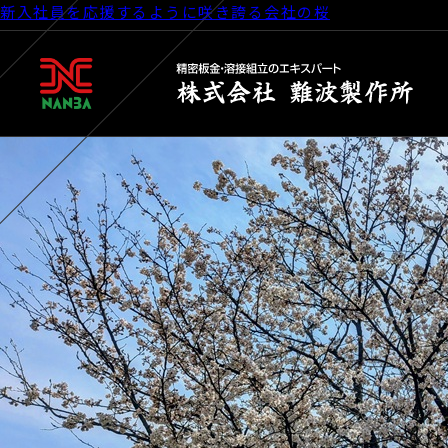
新入社員を応援するように咲き誇る会社の桜
Posted on
2026年4月6日
by
webmanager