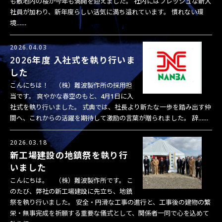
も敷地内の桜が今年も満開を迎えました。 社内にはフレッシュな新入
社員が加わり、新年度らしい活気に満ち溢れています。 慣れない環
境……
2026.04.03
2026年度 入社式を執り行いま
した
こんにちは！ （株）難波製作所の採用担
当です。 爽やかな春空のもと、4月1日に入
社式を執り行いました。 式典では、社長より新たな一歩を踏み出す仲
間へ、これからの活躍を期待して激励の言葉が贈られました。 辞……
2026.03.18
新工場建設の地鎮祭を執り行
いました
こんにちは。 （株）難波製作所です。 こ
のたび、弊社の新工場建設に先立ち、地鎮
祭を執り行いました。 安全・円滑な工事の進行と、工事後の建物の繁
栄・無事完成を祈願する重要な儀式として、関係者一同で心を込めて