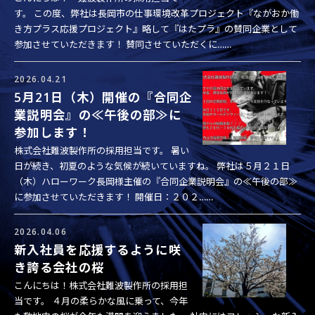
す。 この度、弊社は長岡市の仕事環境改革プロジェクト『ながおか働
き方プラス応援プロジェクト』略して『はたプラ』の賛同企業として
参加させていただきます！ 賛同させていただくに……
2026.04.21
5月21日（木）開催の『合同企
業説明会』の≪午後の部≫に
参加します！
株式会社難波製作所の採用担当です。 暑い
日が続き、初夏のような気候が続いていますね。 弊社は５月２１日
（木）ハローワーク長岡様主催の『合同企業説明会』の≪午後の部≫
に参加させていただきます！ 開催日：２０２……
2026.04.06
新入社員を応援するように咲
き誇る会社の桜
こんにちは！株式会社難波製作所の採用担
当です。 ４月の柔らかな風に乗って、今年