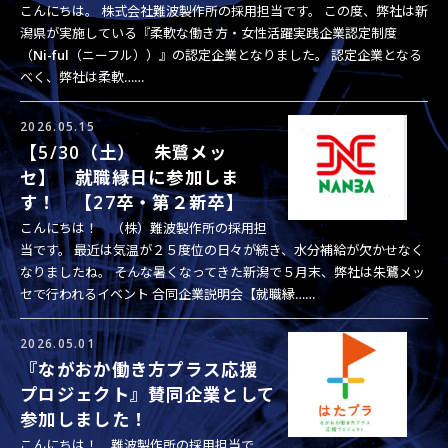
こんにちは。 株式会社難波製作所の採用担当です。 この度、弊社は新
潟県が実施している『柔軟な働き方・女性活躍実践企業認定制度
（Ni-ful（ニーフル））』の認定企業となりました。 認定企業となる
べく、弊社は柔軟……
2026.05.15
【5/30（土） 朱鷺メッ
セ】 就職縁日に参加しま
す！ 【27卒・第２新卒】
こんにちは！ （株）難波製作所の採用担
当です。 最近は気温が２５度位の日々が続き、水分補給が欠かせなく
なりましたね。 そんな暑くなってきた新潟で５月末、弊社は朱鷺メッ
セで行われるイベント 合同企業説明会【就職縁……
2026.05.01
『ながおか働き方プラス応援
プロジェクト』賛同企業として
参加しました！
こんにちは！ 難波製作所の採用担当で